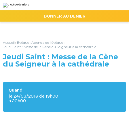
Aller
Outils
au
personnels
contenu.
|

DONNER AU DENIER
Aller
à
la
navigation
Accueil
Évêque
Agenda de l’évêque
›
›
›
Jeudi Saint : Messe de la Cène du Seigneur à la cathédrale
Jeudi Saint : Messe de la Cène
du Seigneur à la cathédrale
Quand
le 24/03/2016
de 19h00
à 20h00