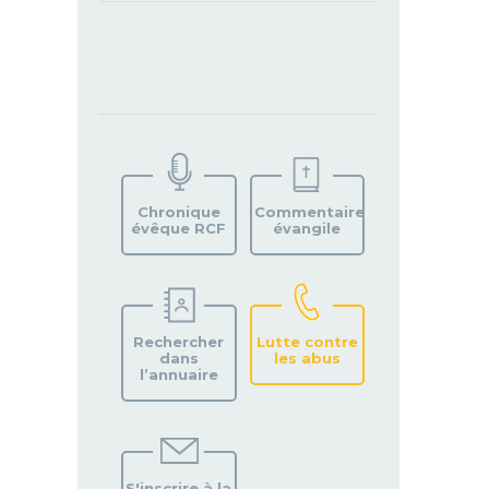
TROUVEZ
VOTRE
PAROISSE
Chronique
Commentaire
évêque RCF
évangile
Rechercher
Lutte contre
dans
les abus
l’annuaire
S'inscrire à la