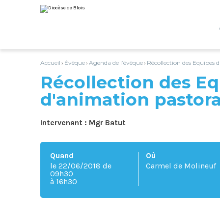
Aller
Outils
au
personnels
contenu.
|
Aller
à
la
navigation
Accueil
Évêque
Agenda de l’évêque
Récollection des Equipes 
›
›
›
Récollection des E
d'animation pastora
Intervenant : Mgr Batut
Quand
Où
le 22/06/2018
de
Carmel de Molineuf
09h30
à 16h30