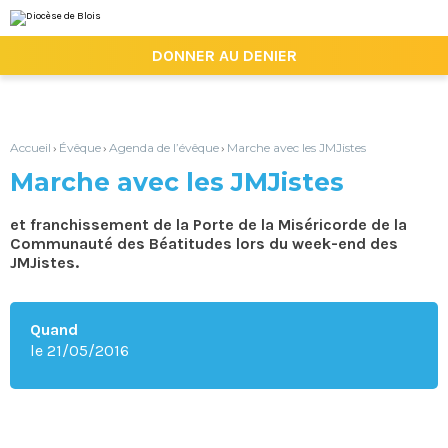
Aller
Outils
au
personnels
contenu.
|

DONNER AU DENIER
Aller
à
la
navigation
Accueil
Évêque
Agenda de l’évêque
Marche avec les JMJistes
›
›
›
Marche avec les JMJistes
et franchissement de la Porte de la Miséricorde de la
Communauté des Béatitudes lors du week-end des
JMJistes.
Quand
le 21/05/2016