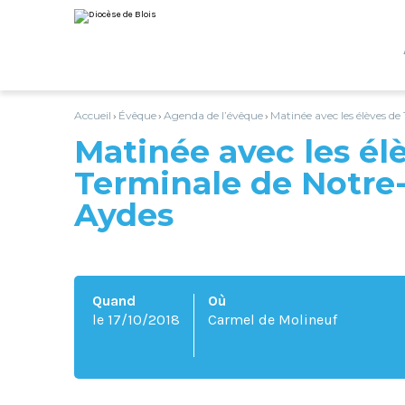
Aller
Outils
au
personnels
contenu.
|
Aller
à
la
navigation
Accueil
Évêque
Agenda de l’évêque
Matinée avec les élèves d
›
›
›
Matinée avec les él
Terminale de Notr
Aydes
Quand
Où
le 17/10/2018
Carmel de Molineuf