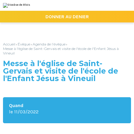
Aller
Outils
au
personnels
contenu.
|

DONNER AU DENIER
Aller
à
la
navigation
Accueil
Évêque
Agenda de l’évêque
›
›
›
Messe à l'église de Saint-Gervais et visite de l'école de l'Enfant Jésus à
Vineuil
Messe à l'église de Saint-
Gervais et visite de l'école de
l'Enfant Jésus à Vineuil
Quand
le 11/03/2022