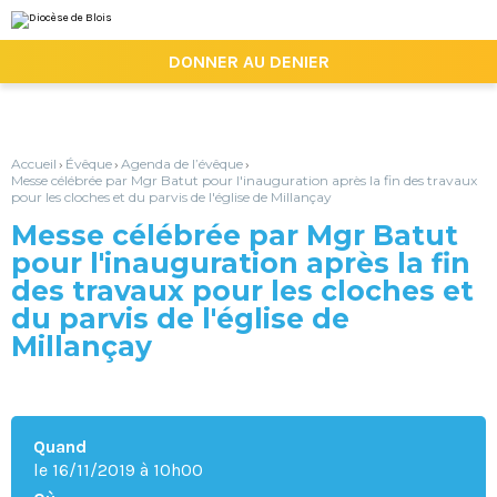
Aller
Outils
au
personnels
contenu.
|

DONNER AU DENIER
Aller
à
la
navigation
Accueil
Évêque
Agenda de l’évêque
›
›
›
Messe célébrée par Mgr Batut pour l'inauguration après la fin des travaux
pour les cloches et du parvis de l'église de Millançay
Messe célébrée par Mgr Batut
pour l'inauguration après la fin
des travaux pour les cloches et
du parvis de l'église de
Millançay
Quand
le 16/11/2019
à 10h00