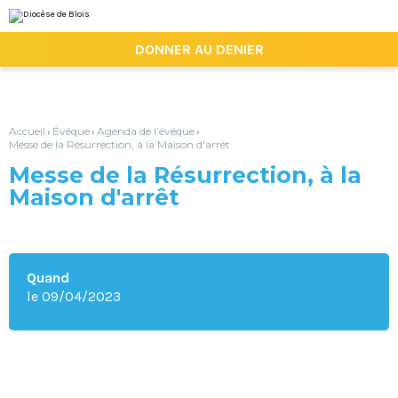
Aller
Outils
au
personnels
contenu.
|

DONNER AU DENIER
Aller
à
la
navigation
Accueil
Évêque
Agenda de l’évêque
›
›
›
Messe de la Résurrection, à la Maison d'arrêt
Messe de la Résurrection, à la
Maison d'arrêt
Quand
le 09/04/2023