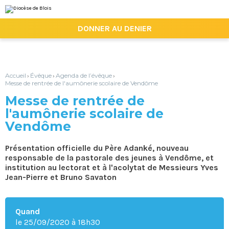
Aller
Outils
au
personnels
contenu.
|

DONNER AU DENIER
Aller
à
la
navigation
Accueil
Évêque
Agenda de l’évêque
›
›
›
Messe de rentrée de l'aumônerie scolaire de Vendôme
Messe de rentrée de
l'aumônerie scolaire de
Vendôme
Présentation officielle du Père Adanké, nouveau
responsable de la pastorale des jeunes à Vendôme, et
institution au lectorat et à l'acolytat de Messieurs Yves
Jean-Pierre et Bruno Savaton
Quand
le 25/09/2020
à 18h30