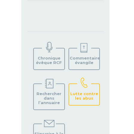
TROUVEZ
VOTRE
PAROISSE
Chronique
Commentaire
évêque RCF
évangile
Rechercher
Lutte contre
dans
les abus
l’annuaire
S'inscrire à la