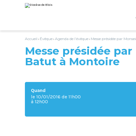
Aller
Outils
au
personnels
contenu.
|
Aller
à
la
navigation
Accueil
Évêque
Agenda de l’évêque
Messe présidée par Monse
›
›
›
Messe présidée par
Batut à Montoire
Quand
le 10/01/2016
de 11h00
à 12h00