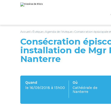
Aller
Outils
au
personnels
contenu.
|
Aller
à
la
navigation
Accueil
Évêque
Agenda de l’évêque
Consécration épiscopale e
›
›
›
Consécration épisco
installation de Mgr
Nanterre
Quand
Où
le 16/09/2018
à 15h00
Cathédrale de
Nanterre