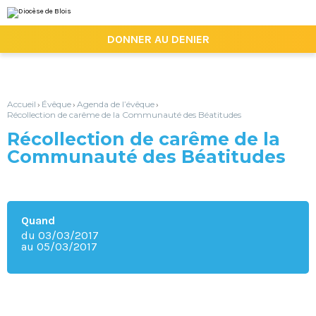
Aller
Outils
au
personnels
contenu.
|

DONNER AU DENIER
Aller
à
la
navigation
Accueil
Évêque
Agenda de l’évêque
›
›
›
Récollection de carême de la Communauté des Béatitudes
Récollection de carême de la
Communauté des Béatitudes
Quand
du 03/03/2017
au 05/03/2017