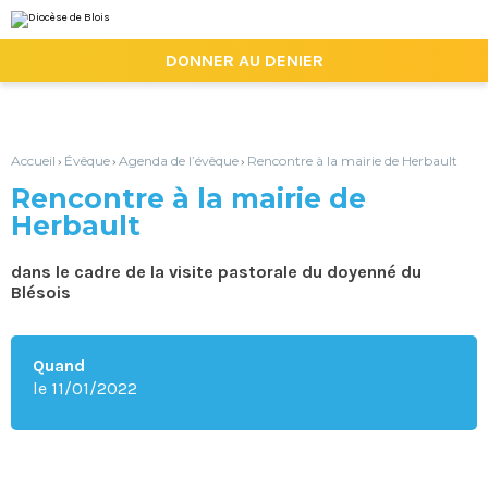
Aller
Outils
au
personnels
contenu.
|

DONNER AU DENIER
Aller
à
la
navigation
Accueil
Évêque
Agenda de l’évêque
Rencontre à la mairie de Herbault
›
›
›
Rencontre à la mairie de
Herbault
dans le cadre de la visite pastorale du doyenné du
Blésois
Quand
le 11/01/2022