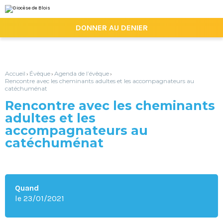
Aller
Outils
au
personnels
contenu.
|

DONNER AU DENIER
Aller
à
la
navigation
Accueil
Évêque
Agenda de l’évêque
›
›
›
Rencontre avec les cheminants adultes et les accompagnateurs au
catéchuménat
Rencontre avec les cheminants
adultes et les
accompagnateurs au
catéchuménat
Quand
le 23/01/2021