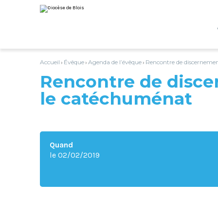
Aller
Outils
au
personnels
contenu.
|
Aller
à
la
navigation
Accueil
Évêque
Agenda de l’évêque
Rencontre de discerneme
›
›
›
Rencontre de disc
le catéchuménat
Quand
le 02/02/2019