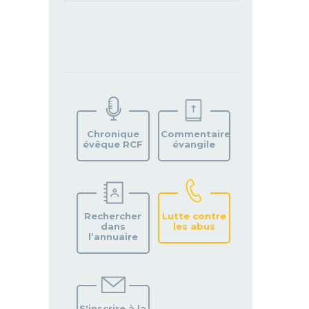
TROUVEZ
VOTRE
PAROISSE
Chronique
Commentaire
évêque RCF
évangile
Rechercher
Lutte contre
dans
les abus
l’annuaire
S'inscrire à la