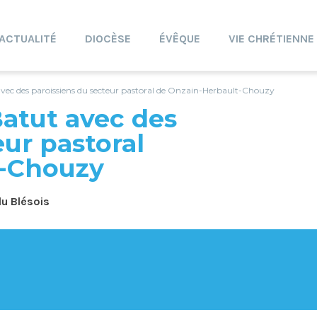
ACTUALITÉ
DIOCÈSE
ÉVÊQUE
VIE CHRÉTIENNE
vec des paroissiens du secteur pastoral de Onzain-Herbault-Chouzy
atut avec des
eur pastoral
t-Chouzy
du Blésois