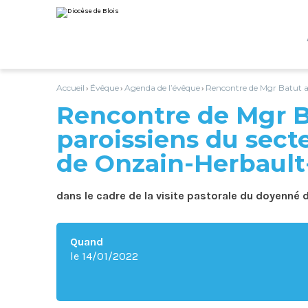
Aller
Outils
au
personnels
contenu.
|
Aller
à
la
navigation
Accueil
Évêque
Agenda de l’évêque
Rencontre de Mgr Batut a
›
›
›
Rencontre de Mgr B
paroissiens du sect
de Onzain-Herbaul
dans le cadre de la visite pastorale du doyenné 
Quand
le 14/01/2022