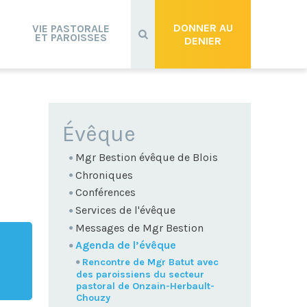
Recherche
avancée…
DONNER AU
VIE PASTORALE
ET PAROISSES
DENIER
NAVIGATION
Évêque
Mgr Bestion évêque de Blois
Chroniques
Conférences
Services de l'évêque
Messages de Mgr Bestion
Agenda de l’évêque
Rencontre de Mgr Batut avec
des paroissiens du secteur
pastoral de Onzain-Herbault-
Chouzy