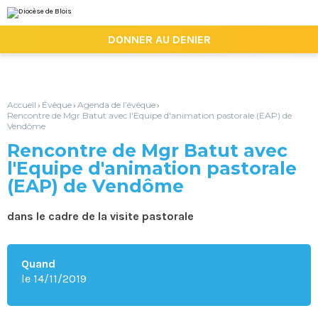
Aller
Outils
au
personnels
contenu.
|

DONNER AU DENIER
Aller
à
la
navigation
Accueil
Évêque
Agenda de l’évêque
›
›
›
Rencontre de Mgr Batut avec l'Equipe d'animation pastorale (EAP) de
Vendôme
Rencontre de Mgr Batut avec
l'Equipe d'animation pastorale
(EAP) de Vendôme
dans le cadre de la visite pastorale
Quand
le 14/11/2019