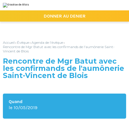
Aller
Outils
au
personnels
contenu.
|

DONNER AU DENIER
Aller
à
la
navigation
Accueil
Évêque
Agenda de l’évêque
›
›
›
Rencontre de Mgr Batut avec les confirmands de l'aumônerie Saint-
Vincent de Blois
Rencontre de Mgr Batut avec
les confirmands de l'aumônerie
Saint-Vincent de Blois
Quand
le 10/05/2019