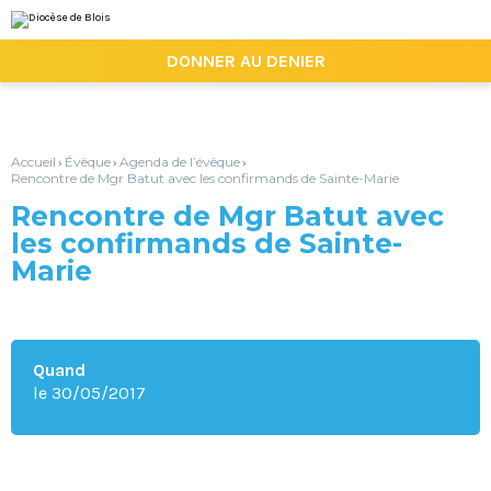
Aller
Outils
au
personnels
contenu.
|

DONNER AU DENIER
Aller
à
la
navigation
Accueil
Évêque
Agenda de l’évêque
›
›
›
Rencontre de Mgr Batut avec les confirmands de Sainte-Marie
Rencontre de Mgr Batut avec
les confirmands de Sainte-
Marie
Quand
le 30/05/2017