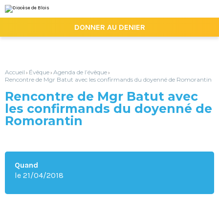
Aller
Outils
au
personnels
contenu.
|

DONNER AU DENIER
Aller
à
la
navigation
Accueil
Évêque
Agenda de l’évêque
›
›
›
Rencontre de Mgr Batut avec les confirmands du doyenné de Romorantin
Rencontre de Mgr Batut avec
les confirmands du doyenné de
Romorantin
Quand
le 21/04/2018