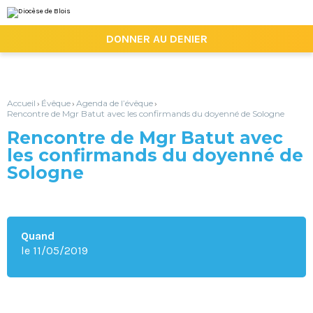
Aller
Outils
au
personnels
contenu.
|

DONNER AU DENIER
Aller
à
la
navigation
Accueil
Évêque
Agenda de l’évêque
›
›
›
Rencontre de Mgr Batut avec les confirmands du doyenné de Sologne
Rencontre de Mgr Batut avec
les confirmands du doyenné de
Sologne
Quand
le 11/05/2019