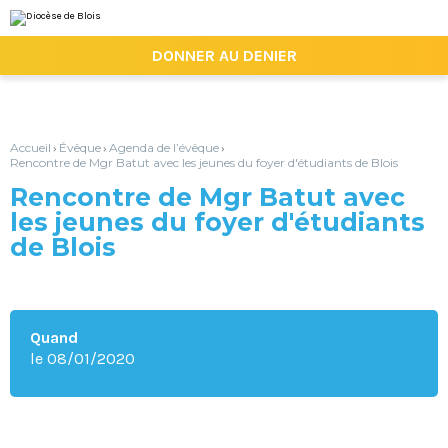
Aller
Outils
au
personnels
contenu.
|

DONNER AU DENIER
Aller
à
la
navigation
Accueil
Évêque
Agenda de l’évêque
›
›
›
Rencontre de Mgr Batut avec les jeunes du foyer d'étudiants de Blois
Rencontre de Mgr Batut avec
les jeunes du foyer d'étudiants
de Blois
Quand
le 08/01/2020