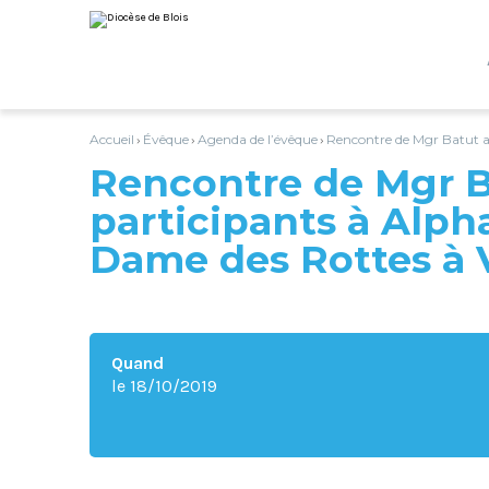
Aller
Outils
au
personnels
contenu.
|
Aller
à
la
navigation
Accueil
Évêque
Agenda de l’évêque
Rencontre de Mgr Batut a
›
›
›
Rencontre de Mgr B
participants à Alph
Dame des Rottes à
Quand
le 18/10/2019