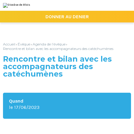
Aller
Outils
au
personnels
contenu.
|

DONNER AU DENIER
Aller
à
la
navigation
Accueil
Évêque
Agenda de l’évêque
›
›
›
Rencontre et bilan avec les accompagnateurs des catéchumènes
Rencontre et bilan avec les
accompagnateurs des
catéchumènes
Quand
le 17/06/2023