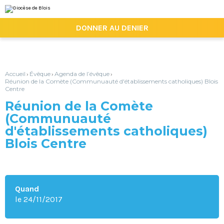
Aller
Outils
au
personnels
contenu.
|

DONNER AU DENIER
Aller
à
la
navigation
Accueil
Évêque
Agenda de l’évêque
›
›
›
Réunion de la Comète (Communuauté d'établissements catholiques) Blois
Centre
Réunion de la Comète
(Communuauté
d'établissements catholiques)
Blois Centre
Quand
le 24/11/2017