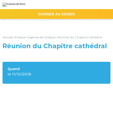
Aller
Outils
au
personnels
contenu.
|

DONNER AU DENIER
Aller
à
la
navigation
Accueil
Évêque
Agenda de l’évêque
Réunion du Chapitre cathédral
›
›
›
Réunion du Chapitre cathédral
Quand
le 11/10/2018