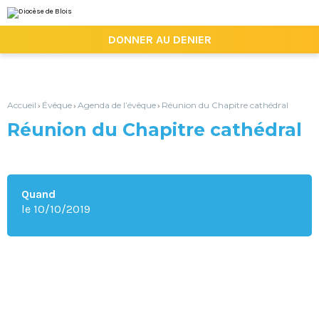
Aller
Outils
au
personnels
contenu.
|

DONNER AU DENIER
Aller
à
la
navigation
Accueil
Évêque
Agenda de l’évêque
Réunion du Chapitre cathédral
›
›
›
Réunion du Chapitre cathédral
Quand
le 10/10/2019