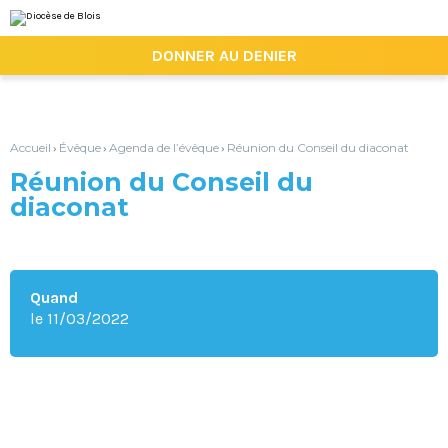
Aller
Outils
au
personnels
contenu.
|

DONNER AU DENIER
Aller
à
la
navigation
Accueil
Évêque
Agenda de l’évêque
Réunion du Conseil du diaconat
›
›
›
Réunion du Conseil du
diaconat
Quand
le 11/03/2022