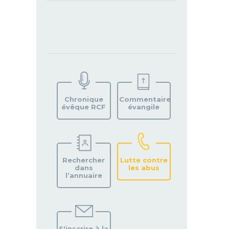
TROUVEZ
VOTRE
PAROISSE
Chronique
Commentaire
évêque RCF
évangile
Rechercher
Lutte contre
dans
les abus
l’annuaire
S'inscrire à la