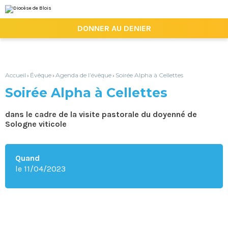
Aller
Outils
au
personnels
contenu.
|

DONNER AU DENIER
Aller
à
la
navigation
Accueil
Évêque
Agenda de l’évêque
Soirée Alpha à Cellettes
›
›
›
Soirée Alpha à Cellettes
dans le cadre de la visite pastorale du doyenné de
Sologne viticole
Quand
le 11/04/2023