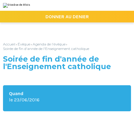
Aller
Outils
au
personnels
contenu.
|

DONNER AU DENIER
Aller
à
la
navigation
Accueil
Évêque
Agenda de l’évêque
›
›
›
Soirée de fin d'année de l'Enseignement catholique
Soirée de fin d'année de
l'Enseignement catholique
Quand
le 23/06/2016