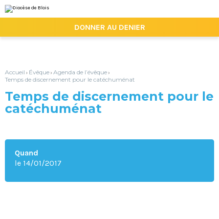
Aller
Outils
au
personnels
contenu.
|

DONNER AU DENIER
Aller
à
la
navigation
Accueil
Évêque
Agenda de l’évêque
›
›
›
Temps de discernement pour le catéchuménat
Temps de discernement pour le
catéchuménat
Quand
le 14/01/2017