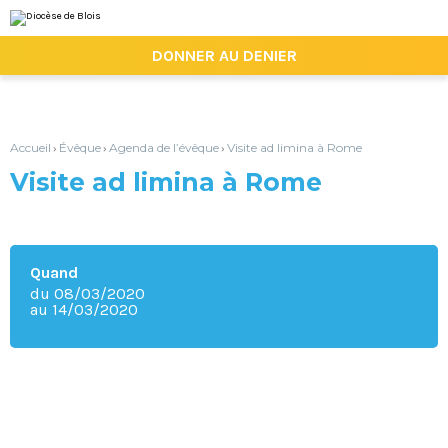
Aller
Outils
au
personnels
contenu.
|

DONNER AU DENIER
Aller
à
la
navigation
Accueil
Évêque
Agenda de l’évêque
Visite ad limina à Rome
›
›
›
Visite ad limina à Rome
Quand
du 08/03/2020
au 14/03/2020