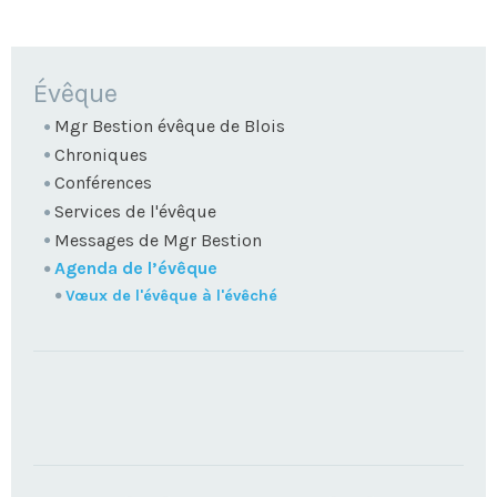
NAVIGATION
Évêque
Mgr Bestion évêque de Blois
Chroniques
Conférences
Services de l'évêque
Messages de Mgr Bestion
Agenda de l’évêque
Vœux de l'évêque à l'évêché
TROUVEZ