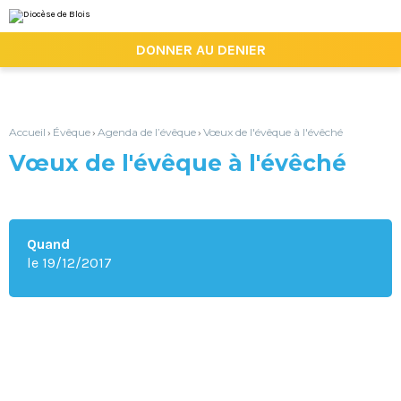
Aller
Outils
au
personnels
contenu.
|

DONNER AU DENIER
Aller
à
la
navigation
Accueil
Évêque
Agenda de l’évêque
Vœux de l'évêque à l'évêché
›
›
›
Vœux de l'évêque à l'évêché
Quand
le 19/12/2017