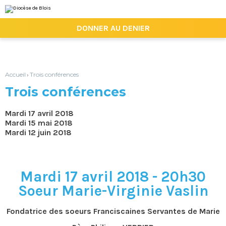
Aller
Outils
au
personnels
contenu.
|

DONNER AU DENIER
Aller
à
la
navigation
Accueil
Trois conférences
›
Trois conférences
Mardi 17 avril 2018
Mardi 15 mai 2018
Mardi 12 juin 2018
Mardi 17 avril 2018 - 20h30
Soeur Marie-Virginie Vaslin
Fondatrice des soeurs Franciscaines Servantes de Marie