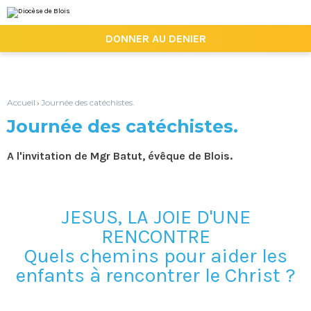
Aller
Outils
au
personnels
contenu.
|

DONNER AU DENIER
Aller
à
la
navigation
Accueil
Journée des catéchistes.
›
Journée des catéchistes.
A l'invitation de Mgr Batut, évêque de Blois.
JESUS, LA JOIE D'UNE
RENCONTRE
Quels chemins pour aider les
enfants à rencontrer le Christ ?