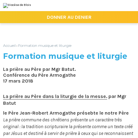
Aller
Outils
au
personnels
contenu.
|

DONNER AU DENIER
Aller
à
la
navigation
Accueil
Formation musique et liturgie
›
Formation musique et liturgie
La prière au Père par Mgr Batut.
Conférence du Père Armogathe
17 mars 2018
La prière au Père dans la liturgie de la messe.
par Mgr
Batut
le Père Jean-Robert Armogathe présebte le notre Père
La prière commune des chrétiens présente un caractère très
original : la tradition scripturaire la présente comme un texte créé
par Jésus et destiné à servir de prière à ceux qui se reconnaissent