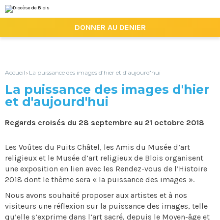
Aller
Outils
au
personnels
contenu.
|

DONNER AU DENIER
Aller
à
la
navigation
Accueil
La puissance des images d'hier et d'aujourd'hui
›
La puissance des images d'hier
et d'aujourd'hui
Regards croisés du 28 septembre au 21 octobre 2018
Les Voûtes du Puits Châtel, les Amis du Musée d’art
religieux et le Musée d’art religieux de Blois organisent
une exposition en lien avec les Rendez-vous de l’Histoire
2018 dont le thème sera « la puissance des images ».
Nous avons souhaité proposer aux artistes et à nos
visiteurs une réflexion sur la puissance des images, telle
qu’elle s’exprime dans l’art sacré, depuis le Moyen-âge et