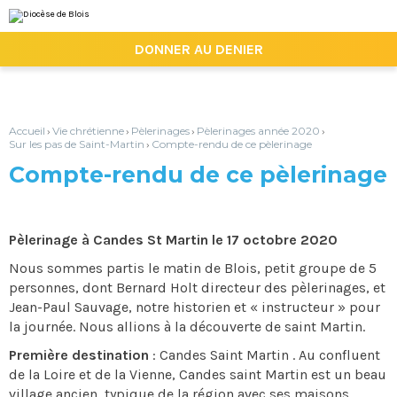
Aller
Outils
au
personnels
contenu.
|

DONNER AU DENIER
Aller
à
la
navigation
Accueil
Vie chrétienne
Pèlerinages
Pèlerinages année 2020
›
›
›
›
Sur les pas de Saint-Martin
Compte-rendu de ce pèlerinage
›
Compte-rendu de ce pèlerinage
Pèlerinage à Candes St Martin le 17 octobre 2020
Nous sommes partis le matin de Blois, petit groupe de 5
personnes, dont Bernard Holt directeur des pèlerinages, et
Jean-Paul Sauvage, notre historien et « instructeur » pour
la journée. Nous allions à la découverte de saint Martin.
Première destination
: Candes Saint Martin . Au confluent
de la Loire et de la Vienne, Candes saint Martin est un beau
village ancien, typique de la région avec ses maisons