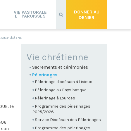
Recherche
avancée…
DONNER AU
VIE PASTORALE
ET PAROISSES
DENIER
 sacerdotales
NAVIGATION
Vie chrétienne
Sacrements et cérémonies
Pèlerinages
Pèlerinage diocésain à Lisieux
Pèlerinage au Pays basque
Pèlerinage à Lourdes
OUE, le
Programme des pèlerinages
2025/2026
Service Diocésain des Pèlerinages
806
Programme des pèlerinages
à son