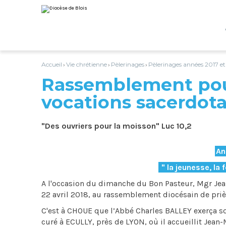
Aller
Outils
au
personnels
contenu.
|
Aller
à
la
navigation
Accueil
Vie chrétienne
Pèlerinages
Pèlerinages années 2017 e
›
›
›
Rassemblement pou
vocations sacerdota
"Des ouvriers pour la moisson" Luc 10,2
An
" la jeunesse, la 
A l'occasion du dimanche du Bon Pasteur, Mgr Jean
22 avril 2018, au rassemblement diocésain de priè
C'est à CHOUE que l’Abbé Charles BALLEY exerça so
curé à ECULLY, près de LYON, où il accueillit Jean