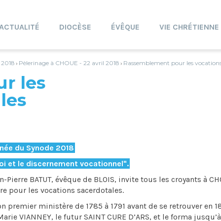
ACTUALITÉ
DIOCÈSE
ÉVÊQUE
VIE CHRÉTIENNE
t 2018
Pèlerinage à CHOUE - 22 avril 2018
Rassemblement pour les vocations
›
›
r les
les
née du Synode 2018
foi et le discernement vocationnel".
-Pierre BATUT, évêque de BLOIS, invite tous les croyants à CH
re pour les vocations sacerdotales.
n premier ministère de 1785 à 1791 avant de se retrouver en 1
-Marie VIANNEY, le futur SAINT CURE D’ARS, et le forma jusqu’