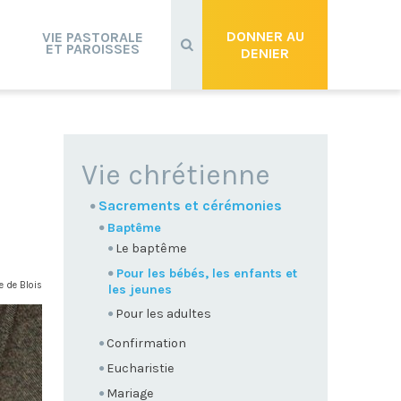
Recherche
avancée…
DONNER AU
VIE PASTORALE
ET PAROISSES
DENIER
NAVIGATION
Vie chrétienne
Sacrements et cérémonies
Baptême
Le baptême
Pour les bébés, les enfants et
e de Blois
les jeunes
Pour les adultes
Confirmation
Eucharistie
Mariage