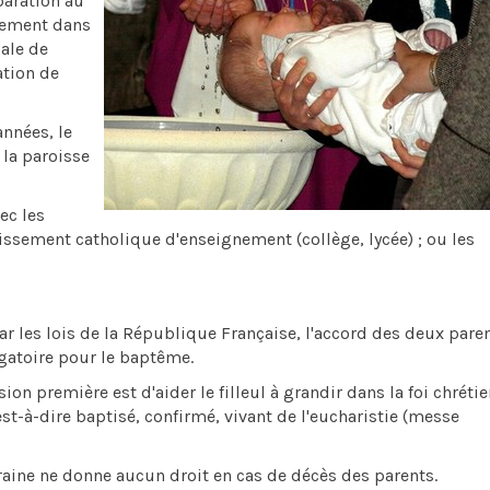
paration au
nement dans
iale de
ation de
années, le
 la paroisse
ec les
issement catholique d'enseignement (collège, lycée) ; ou les
ar les lois de la République Française, l'accord des deux pare
igatoire pour le baptême.
on première est d'aider le filleul à grandir dans la foi chrétie
'est-à-dire baptisé, confirmé, vivant de l'eucharistie (messe
raine ne donne aucun droit en cas de décès des parents.