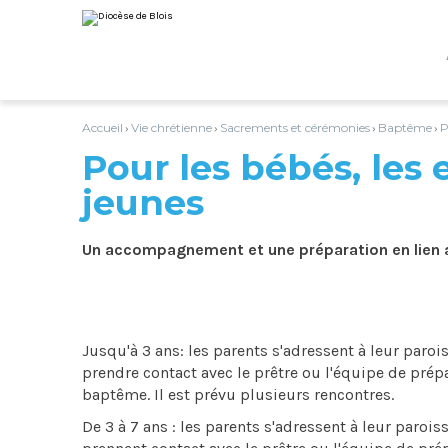
Aller
Outils
au
personnels
contenu.
|
Aller
à
la
navigation
Accueil
Vie chrétienne
Sacrements et cérémonies
Baptême
P
›
›
›
›
Pour les bébés, les 
jeunes
Un accompagnement et une préparation en lien av
Jusqu'à 3 ans: les parents s'adressent à leur parois
prendre contact avec le prêtre ou l'équipe de prép
baptême. Il est prévu plusieurs rencontres.
De 3 à 7 ans : les parents s'adressent à leur paroiss