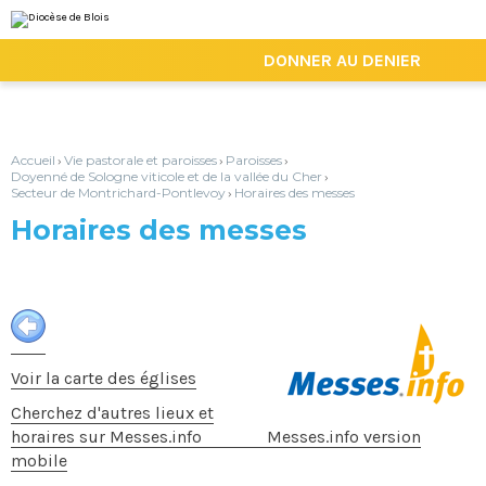
Aller
Outils
au
personnels
contenu.
|
DONNER AU DENIER
Aller
à
la
navigation
Accueil
Vie pastorale et paroisses
Paroisses
›
›
›
Doyenné de Sologne viticole et de la vallée du Cher
›
Secteur de Montrichard-Pontlevoy
Horaires des messes
›
Horaires des messes
Voir la carte des églises
Cherchez d'autres lieux et
horaires sur Messes.info
Messes.info version
mobile