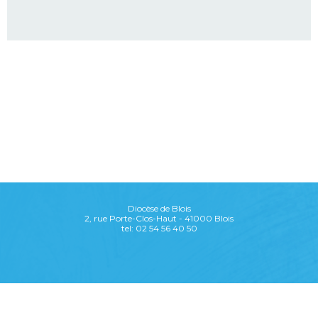
Diocèse de Blois
2, rue Porte-Clos-Haut - 41000 Blois
tel: 02 54 56 40 50