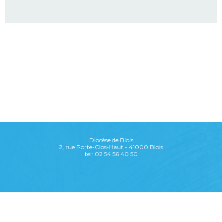
Diocèse de Blois
2, rue Porte-Clos-Haut - 41000 Blois
tel: 02 54 56 40 50