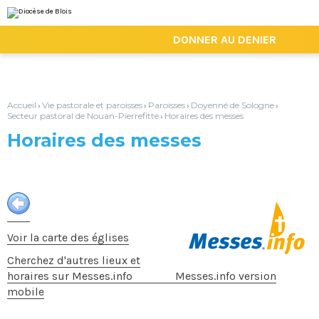
Aller
Outils
au
personnels
contenu.
|
DONNER AU DENIER
Aller
à
la
navigation
Accueil
Vie pastorale et paroisses
Paroisses
Doyenné de Sologne
›
›
›
›
Secteur pastoral de Nouan-Pierrefitte
Horaires des messes
›
Horaires des messes
Voir la carte des églises
Cherchez d'autres lieux et
horaires sur Messes.info
Messes.info version
mobile