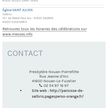
41300 SELLES SAINT DENIS
Église SAINT JULIEN
Salbris
13 r. de l'Abbé Paul Gru - 41300 SALBRIS
41300 SOUESMES
Retrouvez tous les horaires des célébrations sur
www.messes.info
CONTACT
Presbytère Nouan-Pierrefitte
Rue Jeanne d'Arc
41600
Nouan-Le-Fuzelier
02 54 97 16 97
Site web : http://paroisse-de-
salbris.pagesperso-orange.fr/