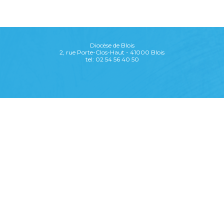
Diocèse de Blois
2, rue Porte-Clos-Haut - 41000 Blois
tel: 02 54 56 40 50