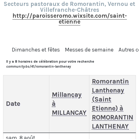
Secteurs pastoraux de Romorantin, Vernou et
Villefranche-Châtres
http://paroisseromo.wixsite.com/saint-
etienne
Dimanches et fêtes
Messes de semaine
Autres c
Il y a 8 horaires de célébration pour votre recherche
community:bs/41/romorantin-lanthenay
Romorantin
Lanthenay
Millançay
(Saint
Date
à
Etienne) à
MILLANCAY
ROMORANTIN
LANTHENAY
sam. 8 août