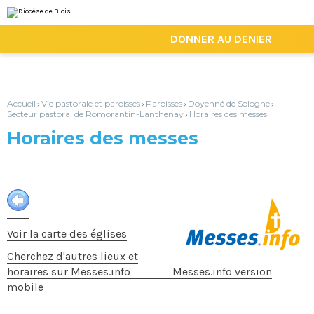
Aller
Outils
au
personnels
contenu.
|
DONNER AU DENIER
Aller
à
la
navigation
Accueil
Vie pastorale et paroisses
Paroisses
Doyenné de Sologne
›
›
›
›
Secteur pastoral de Romorantin-Lanthenay
Horaires des messes
›
Horaires des messes
Voir la carte des églises
Cherchez d'autres lieux et
horaires sur Messes.info
Messes.info version
mobile