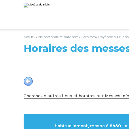
Aller
Outils
au
personnels
contenu.
|
Aller
à
la
navigation
Accueil
Vie pastorale et paroisses
Paroisses
Doyenné du Blaiso
›
›
›
Horaires des messe
Cherchez d'autres lieux et horaires sur Messes.inf
Habituellement, messe à 9h30, le 