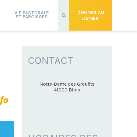
Recherche
avancée…
DONNER AU
VIE PASTORALE
ET PAROISSES
DENIER
CONTACT
Notre-Dame des Grouëts
41000
Blois