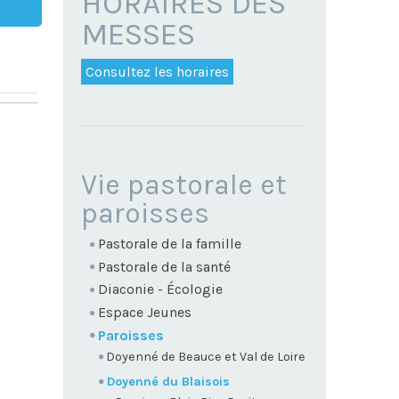
HORAIRES DES
MESSES
Consultez les horaires
NAVIGATION
Vie pastorale et
paroisses
Pastorale de la famille
Pastorale de la santé
Diaconie - Écologie
Espace Jeunes
Paroisses
Doyenné de Beauce et Val de Loire
Doyenné du Blaisois