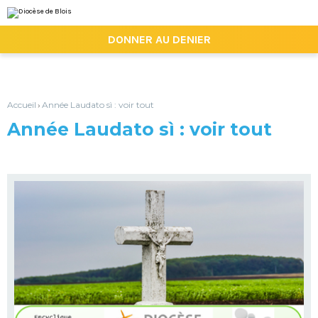
Aller
Outils
au
personnels
contenu.
|

DONNER AU DENIER
Aller
à
la
navigation
Accueil
Année Laudato sì : voir tout
›
Année Laudato sì : voir tout