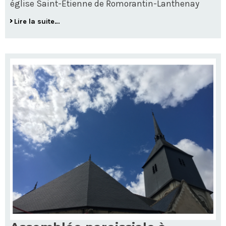
église Saint-Étienne de Romorantin-Lanthenay
Déchiffrer
Lire la suite…
le
livre
de
la
nature
-