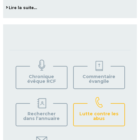
Tout
Lire la suite…
est
lié
-
TROUVEZ
VOTRE
PAROISSE
Chronique
Commentaire
évêque RCF
évangile
Rechercher
Lutte contre les
dans l’annuaire
abus