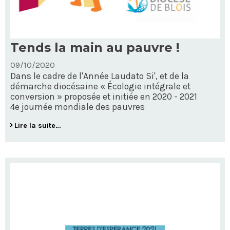
Tends la main au pauvre !
09/10/2020
Dans le cadre de l'Année Laudato Si', et de la
démarche diocésaine « Écologie intégrale et
conversion » proposée et initiée en 2020 - 2021
4e journée mondiale des pauvres
Tends
Lire la suite…
la
main
au
pauvre
!
-