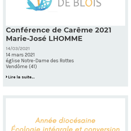
Conférence de Carême 2021
Marie-José LHOMME
14/03/2021
14 mars 2021
église Notre-Dame des Rottes
Vendôme (41)
Conférence
Lire la suite…
de
Carême
2021
Marie-
José
LHOMME
-