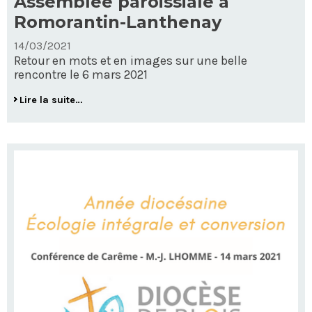
Assemblée paroissiale à
Romorantin-Lanthenay
14/03/2021
Retour en mots et en images sur une belle
rencontre le 6 mars 2021
Assemblée
Lire la suite…
paroissiale
à
Romorantin-
Lanthenay
-