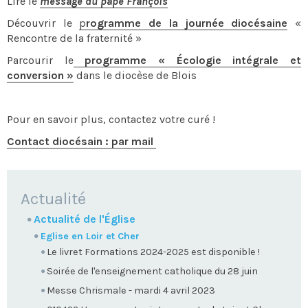
Lire le
message du pape François
Découvrir le
p
rogramme de la journée diocésaine
«
Rencontre de la fraternité »
Parcourir le
programme « Écologie intégrale et
conversion »
dans le diocèse de Blois
Pour en savoir plus, contactez votre curé !
Contact diocésain : par mail
NAVIGATION
Actualité
Actualité de l'Église
Eglise en Loir et Cher
Le livret Formations 2024-2025 est disponible !
Soirée de l'enseignement catholique du 28 juin
Messe Chrismale - mardi 4 avril 2023