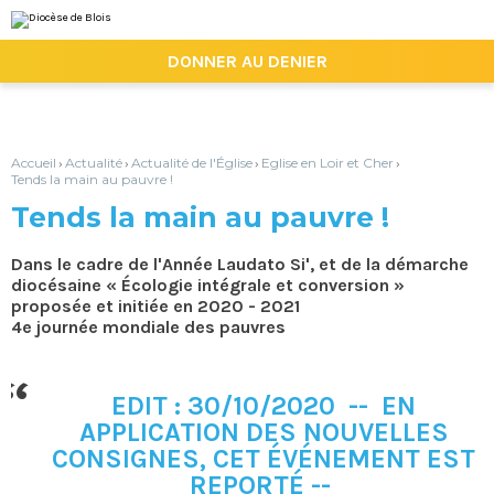
Aller
Outils
au
personnels
contenu.
|

DONNER AU DENIER
Aller
à
la
navigation
Accueil
Actualité
Actualité de l'Église
Eglise en Loir et Cher
›
›
›
›
Tends la main au pauvre !
Tends la main au pauvre !
Dans le cadre de l'Année Laudato Si', et de la démarche
diocésaine « Écologie intégrale et conversion »
proposée et initiée en 2020 - 2021
4e journée mondiale des pauvres
EDIT : 30/10/2020 -- EN
APPLICATION DES NOUVELLES
CONSIGNES, CET ÉVÉNEMENT EST
REPORTÉ --