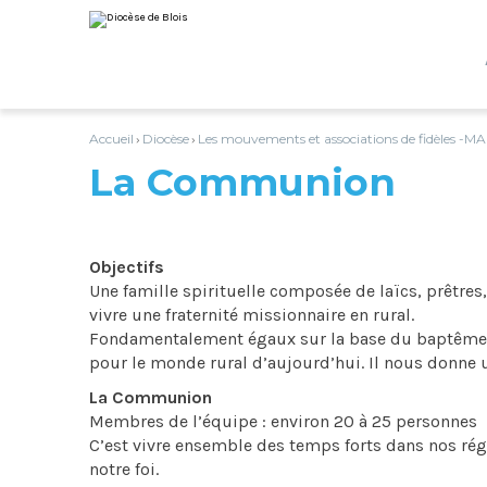
Aller
Outils
au
personnels
contenu.
|
Aller
à
la
navigation
Accueil
Diocèse
Les mouvements et associations de fidèles -MAF
›
›
La Communion
Objectifs
Une famille spirituelle composée de laïcs, prêtre
vivre une fraternité missionnaire en rural.
Fondamentalement égaux sur la base du baptême q
pour le monde rural d’aujourd’hui. Il nous donne 
La Communion
Membres de l’équipe : environ 20 à 25 personnes
C’est vivre ensemble des temps forts dans nos régio
notre foi.