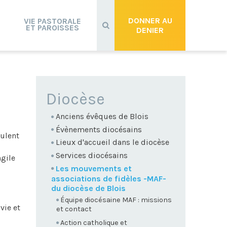
Recherche
avancée…
DONNER AU
VIE PASTORALE
ET PAROISSES
DENIER
NAVIGATION
Diocèse
Anciens évêques de Blois
Évènements diocésains
eulent
Lieux d'accueil dans le diocèse
Services diocésains
gile
Les mouvements et
associations de fidèles -MAF-
du diocèse de Blois
Équipe diocésaine MAF : missions
vie et
et contact
Action catholique et