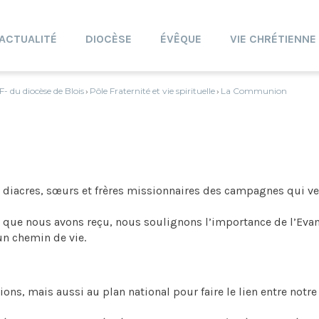
ACTUALITÉ
DIOCÈSE
ÉVÊQUE
VIE CHRÉTIENNE
- du diocèse de Blois
Pôle Fraternité et vie spirituelle
La Communion
›
›
s, diacres, sœurs et frères missionnaires des campagnes qui v
ue nous avons reçu, nous soulignons l’importance de l’Evan
un chemin de vie.
ns, mais aussi au plan national pour faire le lien entre notre 