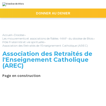
Aller
Outils
au
personnels
contenu.
|

DONNER AU DENIER
Aller
à
la
navigation
Accueil
Diocèse
›
›
Les mouvements et associations de fidèles -MAF- du diocèse de Blois
›
Pôle Fraternité et vie spirituelle
›
Association des Retraités de l'Enseignement Catholique (AREC)
Association des Retraités de
l'Enseignement Catholique
(AREC)
Page en construction