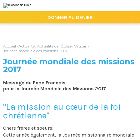
Aller
Outils
au
personnels
contenu.
|

DONNER AU DENIER
Aller
à
la
navigation
Accueil
Actualité
Actualité de l'Église
Vatican
›
›
›
›
Journée mondiale des missions 2017
Journée mondiale des missions
2017
Message du Pape François
pour la Journée Mondiale des Missions 2017
"La mission au cœur de la foi
chrétienne"
Chers frères et soeurs,
Cette année également, la Journée missionnaire mondiale