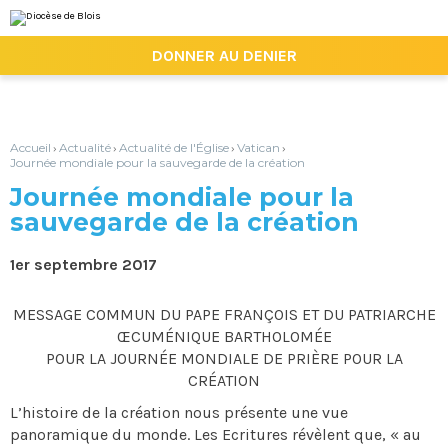
Aller
Outils
au
personnels
contenu.
|

DONNER AU DENIER
Aller
à
la
navigation
Accueil
Actualité
Actualité de l'Église
Vatican
›
›
›
›
Journée mondiale pour la sauvegarde de la création
Journée mondiale pour la
sauvegarde de la création
1er septembre 2017
MESSAGE COMMUN DU PAPE FRANÇOIS ET DU PATRIARCHE
ŒCUMÉNIQUE BARTHOLOMÉE
POUR LA JOURNÉE MONDIALE DE PRIÈRE POUR LA
CRÉATION
L’histoire de la création nous présente une vue
panoramique du monde. Les Ecritures révèlent que, « au